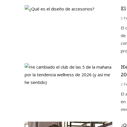
El
P
El 
de 
com
pro
He
20
P
El 
en 
viv
¿Q