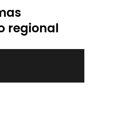
emas
o regional