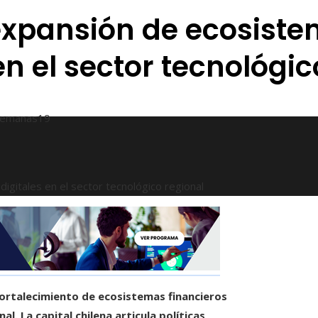
expansión de ecosist
en el sector tecnológic
semanas
19
igitales en el sector tecnológico regional
fortalecimiento de ecosistemas financieros
. La capital chilena articula políticas