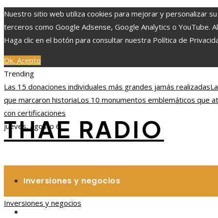
Nuestro sitio web utiliza cookies para mejorar y personalizar su
terceros como Google Adsense, Google Analytics o YouTube. Al ut
Haga clic en el botón para consultar nuestra Política de Privacid
Ok, Acepto
Trending
Las 15 donaciones individuales más grandes jamás realizadas
La
que marcaron historia
Los 10 monumentos emblemáticos que atra
con certificaciones
THAE RADIO
jueves, agosto 6
Inversiones y negocios
Inversiones y negocios
Responsabilidad social