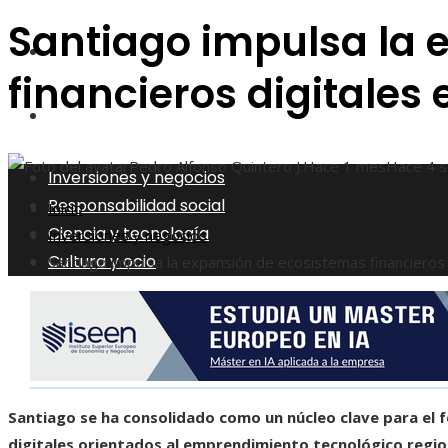
Santiago impulsa la 
Ciencia y tecnología
financieros digitales 
Cultura y ocio
Pedro Alfonso Quintero J.
Hace 1 mes
Hace 4 
Inversiones y negocios
Responsabilidad social
Inicio
Ciencia y tecnología
Inversiones y negocios
Cultura y ocio
Santiago impulsa la expansión de ecosistemas financieros d
Santiago se ha consolidado como un núcleo clave para el 
digitales orientados al emprendimiento tecnológico regional