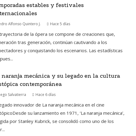
mporadas estables y festivales
ternacionales
edro Alfonso Quintero J.
Hace 5 días
trayectoria de la ópera se compone de creaciones que,
eración tras generación, continúan cautivando a los
ectadores y conquistando los escenarios. Las estadísticas
pues...
 naranja mecánica y su legado en la cultura
stópica contemporánea
iego Salvatierra
Hace 6 días
legado innovador de La naranja mecánica en el cine
tópicoDesde su lanzamiento en 1971, ‘La naranja mecánica’,
igida por Stanley Kubrick, se consolidó como uno de los
r...