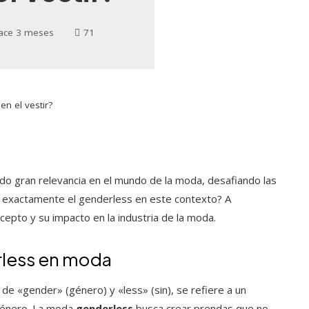
ace 3 meses
71
en el vestir?
do gran relevancia en el mundo de la moda, desafiando las
ca exactamente el genderless en este contexto? A
epto y su impacto en la industria de la moda.
erless en moda
 de «gender» (género) y «less» (sin), se refiere a un
 género. La moda
genderless
busca crear prendas que no