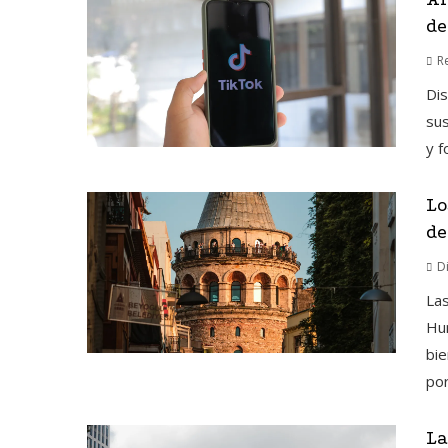
de
R
Dis
sus
y f
Lo
de
D
Las
Hu
bie
por
La