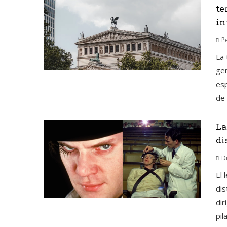
te
in
P
La 
gen
esp
de 
La
di
D
El 
dis
dir
pila