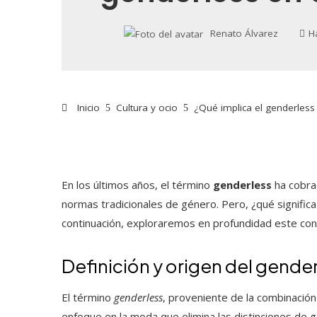
Renato Álvarez
H
Inicio
Cultura y ocio
¿Qué implica el genderless 
En los últimos años, el término
genderless
ha cobra
normas tradicionales de género. Pero, ¿qué signifi
continuación, exploraremos en profundidad este conc
Definición y origen del gend
El término
genderless
, proveniente de la combinación
enfoque en la moda que elimina las distinciones de