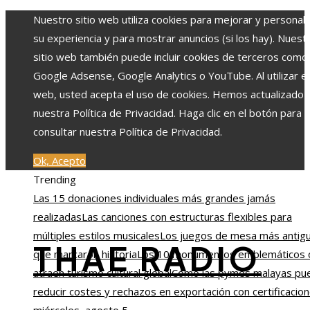
Nuestro sitio web utiliza cookies para mejorar y personali
su experiencia y para mostrar anuncios (si los hay). Nuest
sitio web también puede incluir cookies de terceros como
Google Adsense, Google Analytics o YouTube. Al utilizar el 
web, usted acepta el uso de cookies. Hemos actualizado
nuestra Política de Privacidad. Haga clic en el botón para
consultar nuestra Política de Privacidad.
Ok, Acepto
Trending
Las 15 donaciones individuales más grandes jamás
realizadas
Las canciones con estructuras flexibles para
múltiples estilos musicales
Los juegos de mesa más antig
THAE RADIO
que marcaron historia
Los 10 monumentos emblemáticos 
atraen turismo cultural global
Cómo las pymes malayas pu
reducir costes y rechazos en exportación con certificacio