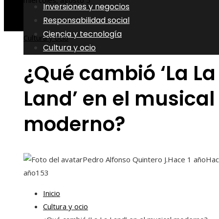
miércoles, agosto 5
Inversiones y negocios
Responsabilidad social
Ciencia y tecnología
Cultura y ocio
Cultura y ocio
¿Qué cambió ‘La La
Land’ en el musical
moderno?
Pedro Alfonso Quintero J.
Hace 1 año
Hac
año
153
Inicio
Cultura y ocio