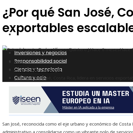
¿Por qué San José, Cos
Ciencia y tecnología
exportables escalabl
Cultura y ocio
Pedro Alfonso Quintero J.
Hace 6 meses
Hace 
Inversiones y negocios
Responsabilidad social
Inicio
Ciencia y tecnología
Inversiones y negocios
Cultura y ocio
¿Por qué San José, Costa Rica, lidera en servicios exporta
San José, reconocida como el eje urbano y económico de Costa 
administrativo a consolidarse como un vibrante polo de servicio