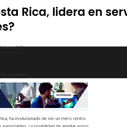
ta Rica, lidera en ser
es?
5 meses
119
bles escalables?
Rica, ha evolucionado de ser un mero centro
s exportables. La posibilidad de ampliar estos