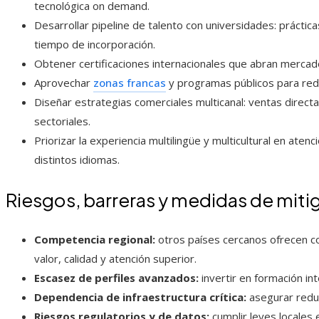
tecnológica on demand.
Desarrollar pipeline de talento con universidades: práctic
tiempo de incorporación.
Obtener certificaciones internacionales que abran mercad
Aprovechar
zonas francas
y programas públicos para reduc
Diseñar estrategias comerciales multicanal: ventas direct
sectoriales.
Priorizar la experiencia multilingüe y multicultural en aten
distintos idiomas.
Riesgos, barreras y medidas de miti
Competencia regional:
otros países cercanos ofrecen co
valor, calidad y atención superior.
Escasez de perfiles avanzados:
invertir en formación in
Dependencia de infraestructura crítica:
asegurar redun
Riesgos regulatorios y de datos:
cumplir leyes locales 