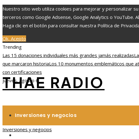
Nuestro sitio web utiliza cookies para mejorar y personalizar su
terceros como Google Adsense, Google Analytics o YouTube. Al ut
Haga clic en el botón para consultar nuestra Política de Privacid
Ok, Acepto
Trending
Las 15 donaciones individuales más grandes jamás realizadas
La
que marcaron historia
Los 10 monumentos emblemáticos que atra
con certificaciones
THAE RADIO
jueves, agosto 6
Inversiones y negocios
Inversiones y negocios
Responsabilidad social