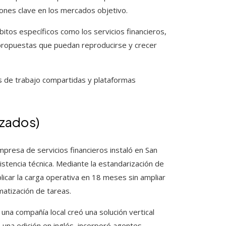
iones clave en los mercados objetivo.
itos específicos como los servicios financieros,
ear propuestas que puedan reproducirse y crecer
s de trabajo compartidas y plataformas
izados)
presa de servicios financieros instaló en San
sistencia técnica. Mediante la estandarización de
licar la carga operativa en 18 meses sin ampliar
matización de tareas.
una compañía local creó una solución vertical
 una edición en inglés, incorporó agentes