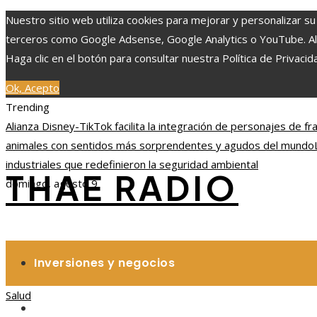
Nuestro sitio web utiliza cookies para mejorar y personalizar su
terceros como Google Adsense, Google Analytics o YouTube. Al ut
Haga clic en el botón para consultar nuestra Política de Privacid
Ok, Acepto
Trending
Alianza Disney-TikTok facilita la integración de personajes de fr
animales con sentidos más sorprendentes y agudos del mundo
industriales que redefinieron la seguridad ambiental
THAE RADIO
domingo, agosto 9
Inversiones y negocios
Salud
Responsabilidad social