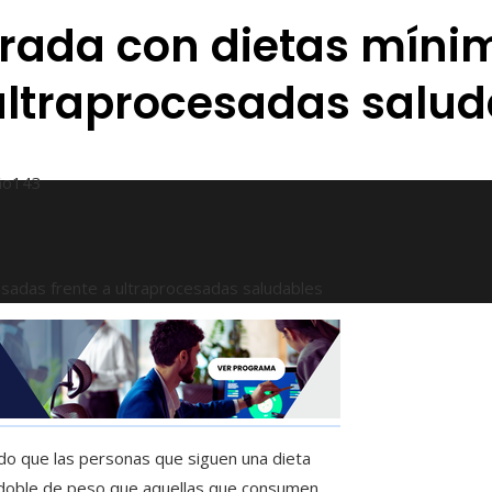
orada con dietas mín
ultraprocesadas salud
ño
143
adas frente a ultraprocesadas saludables
do que las personas que siguen una dieta
doble de peso que aquellas que consumen