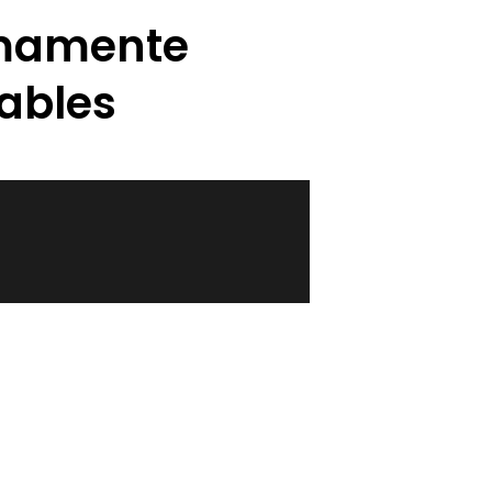
imamente
ables