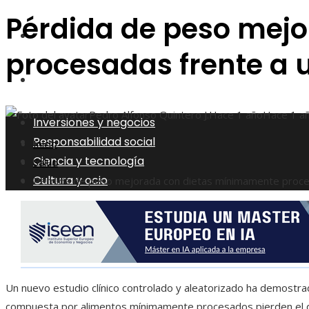
Pérdida de peso mej
Ciencia y tecnología
procesadas frente a 
Cultura y ocio
Pedro Alfonso Quintero J.
Hace 1 año
Hace 1 a
Inversiones y negocios
Responsabilidad social
Inicio
Ciencia y tecnología
Salud
Cultura y ocio
Pérdida de peso mejorada con dietas mínimamente proces
Un nuevo estudio clínico controlado y aleatorizado ha demostra
compuesta por alimentos mínimamente procesados pierden el 