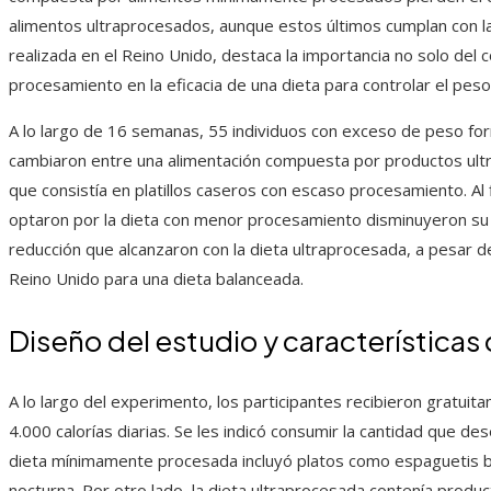
alimentos ultraprocesados, aunque estos últimos cumplan con las 
realizada en el Reino Unido, destaca la importancia no solo del 
procesamiento en la eficacia de una dieta para controlar el peso
A lo largo de 16 semanas, 55 individuos con exceso de peso for
cambiaron entre una alimentación compuesta por productos ult
que consistía en platillos caseros con escaso procesamiento. Al 
optaron por la dieta con menor procesamiento disminuyeron su 
reducción que alcanzaron con la dieta ultraprocesada, a pesar d
Reino Unido para una dieta balanceada.
Diseño del estudio y características
A lo largo del experimento, los participantes recibieron gratui
4.000 calorías diarias. Se les indicó consumir la cantidad que de
dieta mínimamente procesada incluyó platos como espaguetis b
nocturna. Por otro lado, la dieta ultraprocesada contenía prod