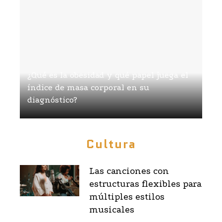
¿Qué es la obesidad y qué papel juega el
índice de masa corporal en su
diagnóstico?
Renato Álvarez
Hace 1 mes
Cultura
Las canciones con
estructuras flexibles para
múltiples estilos
musicales