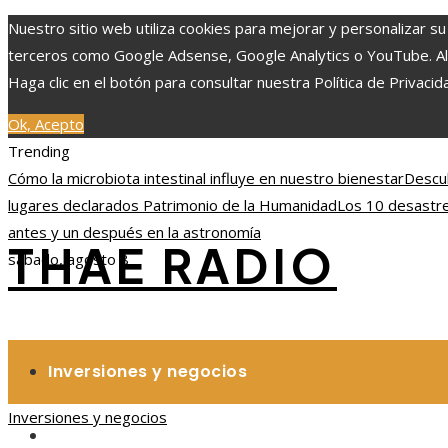
Nuestro sitio web utiliza cookies para mejorar y personalizar su
terceros como Google Adsense, Google Analytics o YouTube. Al ut
Haga clic en el botón para consultar nuestra Política de Privacid
Ok, Acepto
Trending
Cómo la microbiota intestinal influye en nuestro bienestar
Descu
lugares declarados Patrimonio de la Humanidad
Los 10 desastre
antes y un después en la astronomía
THAE RADIO
sábado, agosto 8
Inversiones y negocios
Inversiones y negocios
Responsabilidad social