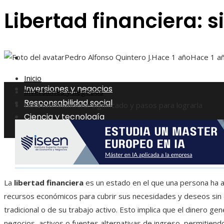
Libertad financiera: s
Ciencia y tecnología
Cultura y ocio
Pedro Alfonso Quintero J.
Hace 1 año
Hace 1 a
Inicio
Inversiones y negocios
Inversiones y negocios
Responsabilidad social
Libertad financiera: significado y pasos para lograrla
Ciencia y tecnología
Cultura y ocio
La
libertad financiera
es un estado en el que una persona ha a
recursos económicos para cubrir sus necesidades y deseos si
tradicional o de su trabajo activo. Esto implica que el dinero g
negocios, activos o fuentes alternativas de ingreso, permitiendo 