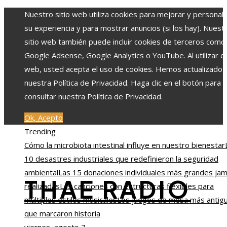
Nuestro sitio web utiliza cookies para mejorar y personali
su experiencia y para mostrar anuncios (si los hay). Nuest
sitio web también puede incluir cookies de terceros como
Google Adsense, Google Analytics o YouTube. Al utilizar el 
web, usted acepta el uso de cookies. Hemos actualizado
nuestra Política de Privacidad. Haga clic en el botón para
consultar nuestra Política de Privacidad.
Ok, Acepto
Trending
Cómo la microbiota intestinal influye en nuestro bienestar
10 desastres industriales que redefinieron la seguridad
ambiental
Las 15 donaciones individuales más grandes ja
THAE RADIO
realizadas
Las canciones con estructuras flexibles para
múltiples estilos musicales
Los juegos de mesa más antig
que marcaron historia