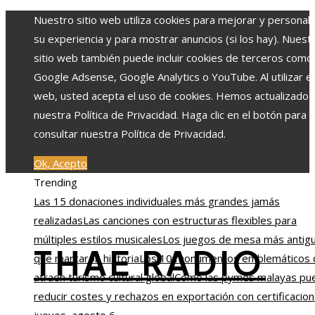
Nuestro sitio web utiliza cookies para mejorar y personali
su experiencia y para mostrar anuncios (si los hay). Nuest
sitio web también puede incluir cookies de terceros como
Google Adsense, Google Analytics o YouTube. Al utilizar el 
web, usted acepta el uso de cookies. Hemos actualizado
nuestra Política de Privacidad. Haga clic en el botón para
consultar nuestra Política de Privacidad.
Ok, Acepto
Trending
Las 15 donaciones individuales más grandes jamás
realizadas
Las canciones con estructuras flexibles para
múltiples estilos musicales
Los juegos de mesa más antig
THAE RADIO
que marcaron historia
Los 10 monumentos emblemáticos 
atraen turismo cultural global
Cómo las pymes malayas pu
reducir costes y rechazos en exportación con certificacio