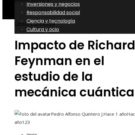
jueves, agosto 6
Inversiones y negocios
Responsabilidad social
Ciencia y tecnología
Ciencia y tecnología
Cultura y ocio
Impacto de Richar
Feynman en el
estudio de la
mecánica cuántica
Pedro Alfonso Quintero J.
Hace 1 año
Hac
año
123
Inicio