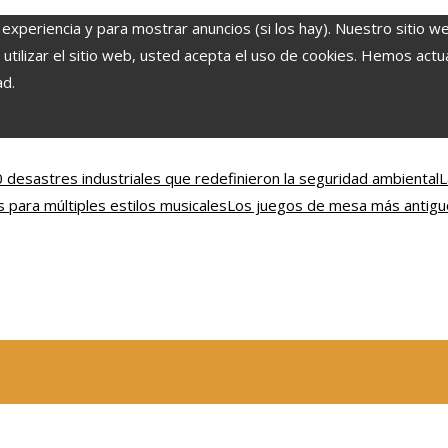
 experiencia y para mostrar anuncios (si los hay). Nuestro sitio w
ilizar el sitio web, usted acepta el uso de cookies. Hemos actual
ad.
 desastres industriales que redefinieron la seguridad ambiental
L
s para múltiples estilos musicales
Los juegos de mesa más antiguo