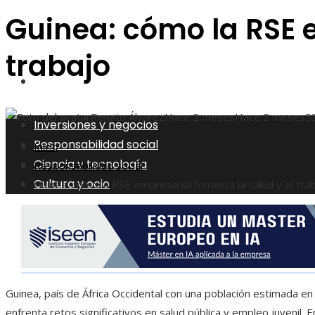
Guinea: cómo la RSE e
Ciencia y tecnología
trabajo
Cultura y ocio
Renato Álvarez
Hace 2 meses
Hace 2 meses
5
Inversiones y negocios
Responsabilidad social
Inicio
Ciencia y tecnología
Responsabilidad social
Cultura y ocio
Guinea: cómo la RSE empresarial fomenta la salud y el tra
Guinea, país de África Occidental con una población estimada en
enfrenta retos significativos en salud pública y empleo juvenil. 