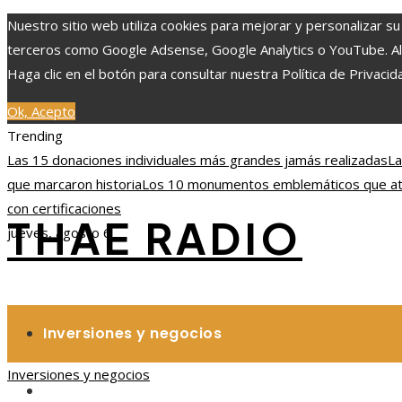
Nuestro sitio web utiliza cookies para mejorar y personalizar su
terceros como Google Adsense, Google Analytics o YouTube. Al ut
Haga clic en el botón para consultar nuestra Política de Privacid
Ok, Acepto
Trending
Las 15 donaciones individuales más grandes jamás realizadas
La
que marcaron historia
Los 10 monumentos emblemáticos que atra
con certificaciones
THAE RADIO
jueves, agosto 6
Inversiones y negocios
Inversiones y negocios
Responsabilidad social