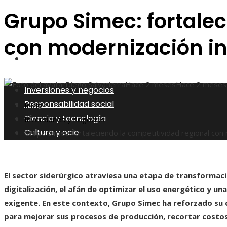
Grupo Simec: fortalec
Ciencia y tecnología
con modernización ind
Cultura y ocio
Diego Salvatierra
Hace 2 meses
Hace 2 meses
Inversiones y negocios
Responsabilidad social
Inicio
Ciencia y tecnología
Inversiones y negocios
Cultura y ocio
Grupo Simec: fortaleciendo la competitividad regional con m
El sector siderúrgico atraviesa una etapa de transformaci
digitalización, el afán de optimizar el uso energético y 
exigente. En este contexto, Grupo Simec ha reforzado su 
para mejorar sus procesos de producción, recortar costos 