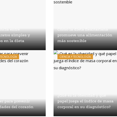
encia entre
Cómo la dieta flexitariana
ratos simples y
promueve una alimentación
s en la dieta
más sostenible
vatierra
Hace 1
Diego Salvatierra
Hace 1
semana
 TECNOLOGÍA
CIENCIA Y TECNOLOGÍA
¿Qué es la obesidad y qué
r para prevenir
papel juega el índice de masa
dades del corazón
corporal en su diagnóstico?
vatierra
Hace 1 mes
Renato Álvarez
Hace 1 mes