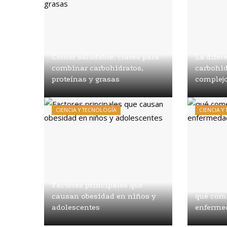
Comer saludable: claves para
La difer
combinar carbohidratos,
carbohid
proteínas y grasas
complejo
Diego Salvatierra
Hace 1
Diego Sal
semana
semana
CIENCIA Y TECNOLOGÍA
CIENCIA Y
Factores principales que
causan obesidad en niños y
qué come
adolescentes
enferme
Diego Salvatierra
Hace 2
Diego Sal