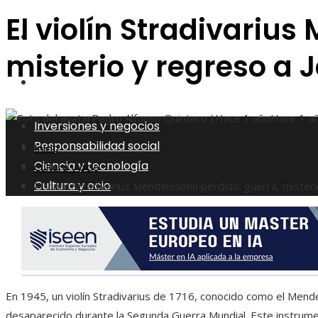
El violín Stradivariu
Ciencia y tecnología
misterio y regreso a 
Cultura y ocio
Pedro Alfonso Quintero J.
Hace 1 año
Hace 1 a
Inversiones y negocios
Responsabilidad social
Inicio
Ciencia y tecnología
Cultura y ocio
Cultura y ocio
El violín Stradivarius Mendelssohn perdido: guerra, mister
En 1945, un violín Stradivarius de 1716, conocido como el Men
desaparecido durante la Segunda Guerra Mundial. Este instrumen