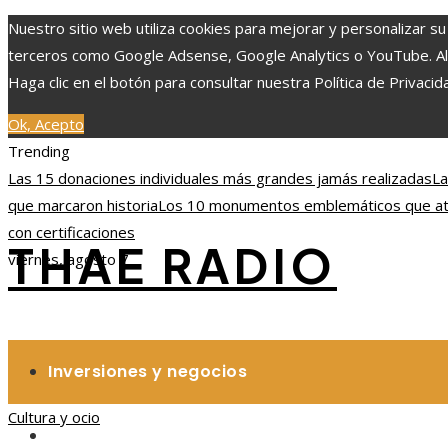
Nuestro sitio web utiliza cookies para mejorar y personalizar su
terceros como Google Adsense, Google Analytics o YouTube. Al ut
Haga clic en el botón para consultar nuestra Política de Privacid
Ok, Acepto
Trending
Las 15 donaciones individuales más grandes jamás realizadas
La
que marcaron historia
Los 10 monumentos emblemáticos que atra
con certificaciones
THAE RADIO
viernes, agosto 7
Inversiones y negocios
Cultura y ocio
Responsabilidad social