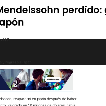
s Mendelssohn perdido:
Japón
ño
137
io y regreso a Japón
delssohn, reapareció en Japón después de haber
to, valorado en 10 millones de dólares, había