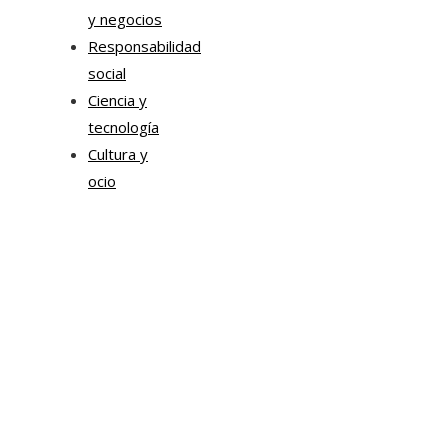
y negocios
Responsabilidad
social
Ciencia y
tecnología
Cultura y
ocio
Mapa Del Sitio
Política de Privacidad
Quiénes Somos
Contacto
Tendencias
© 2024 Todos los derechos Reservados.