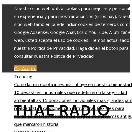
Nuestro sitio web utiliza cookies para mejorar y personali
su experiencia y para mostrar anuncios (si los hay). Nuest
sitio web también puede incluir cookies de terceros como
Google Adsense, Google Analytics o YouTube. Al utilizar el 
web, usted acepta el uso de cookies. Hemos actualizado
nuestra Política de Privacidad. Haga clic en el botón para
consultar nuestra Política de Privacidad.
Ok, Acepto
Trending
Cómo la microbiota intestinal influye en nuestro bienestar
10 desastres industriales que redefinieron la seguridad
ambiental
Las 15 donaciones individuales más grandes ja
THAE RADIO
realizadas
Las canciones con estructuras flexibles para
múltiples estilos musicales
Los juegos de mesa más antig
que marcaron historia