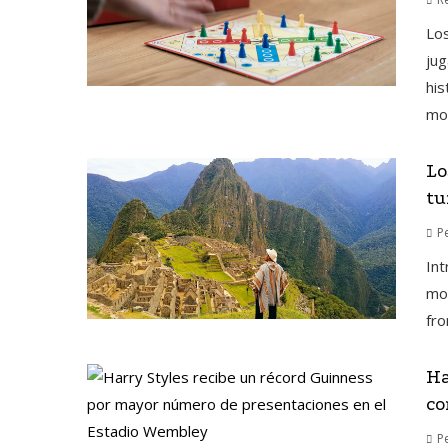
Lo
jug
his
mod
Lo
tu
P
Int
mot
fro
Ha
co
P