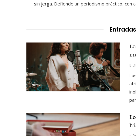
sin jerga. Defiende un periodismo práctico, con 
Entradas
La
mú
D
La
atr
ino
par
Lo
hi
R