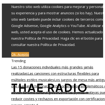
Nuestro sitio web utiliza cookies para mejorar y personali
su experiencia y para mostrar anuncios (si los hay). Nuest
sitio web también puede incluir cookies de terceros como
Google Adsense, Google Analytics o YouTube. Al utilizar el 
web, usted acepta el uso de cookies. Hemos actualizado
nuestra Política de Privacidad. Haga clic en el botón para
consultar nuestra Política de Privacidad.
Ok, Acepto
Trending
Las 15 donaciones individuales más grandes jamás
realizadas
Las canciones con estructuras flexibles para
múltiples estilos musicales
Los juegos de mesa más antig
THAE RADIO
que marcaron historia
Los 10 monumentos emblemáticos 
atraen turismo cultural global
Cómo las pymes malayas pu
reducir costes y rechazos en exportación con certificacio