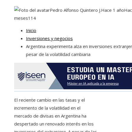
Pedro Alfonso Quintero J.
Hace 1 año
Hac
meses
114
Inicio
Inversiones y negocios
Argentina experimenta alza en inversiones extranje
pesar de la volatilidad cambiaria
El reciente cambio en las tasas y el
incremento de la volatilidad en el
mercado de divisas en Argentina ha
despertado un renovado interés en los
inversores del extranjero. A pesar de las