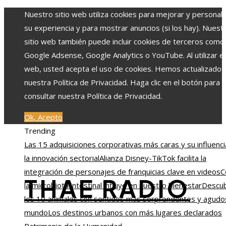
Nuestro sitio web utiliza cookies para mejorar y personali
su experiencia y para mostrar anuncios (si los hay). Nuest
sitio web también puede incluir cookies de terceros como
Google Adsense, Google Analytics o YouTube. Al utilizar el 
web, usted acepta el uso de cookies. Hemos actualizado
nuestra Política de Privacidad. Haga clic en el botón para
consultar nuestra Política de Privacidad.
Ok, Acepto
Trending
Las 15 adquisiciones corporativas más caras y su influenci
la innovación sectorial
Alianza Disney-TikTok facilita la
integración de personajes de franquicias clave en videos
C
THAE RADIO
la microbiota intestinal influye en nuestro bienestar
Descu
los 10 animales con sentidos más sorprendentes y agudo
mundo
Los destinos urbanos con más lugares declarados